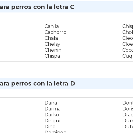
ra perros con la letra C
Cahila
Chis
Cachorro
Chol
Chala
Cleo
Chelsy
Cloe
Chenin
Coc
Chispa
Cuq
ra perros con la letra D
Dana
Dori
Darma
Dori
Darko
Dra
Dingui
Dum
Dino
Dut
Domingo