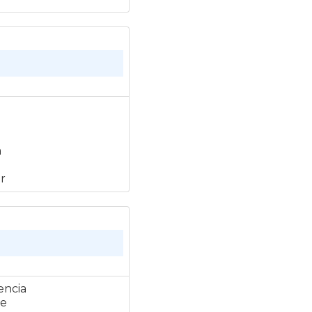
a
r
encia
ye