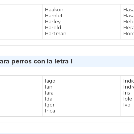
Haakon
Has
Hamlet
Has
Harley
Heb
Harold
Her
Hartman
Hor
a perros con la letra I
Iago
Indi
Ian
Indr
Iara
Iris
Ida
Iole
Igor
Ivo
Inca