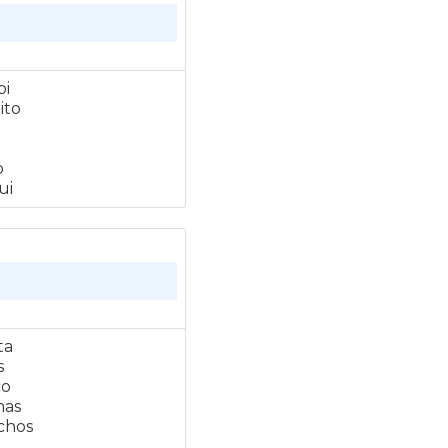
pi
ito
o
ui
ta
s
co
as
chos