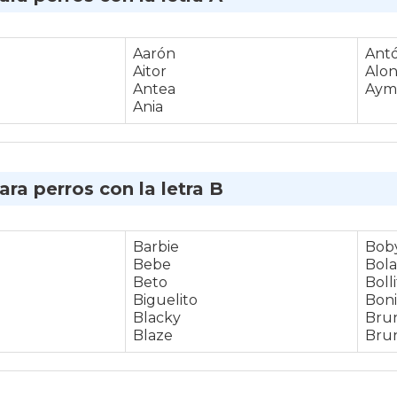
Aarón
Ant
Aitor
Alo
Antea
Aym
Ania
ra perros con la letra B
Barbie
Bob
Bebe
Bola
Beto
Boll
Biguelito
Boni
Blacky
Brun
Blaze
Bru