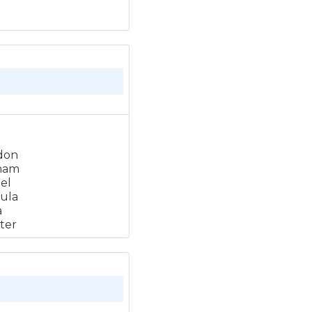
don
ham
el
ula
a
ter