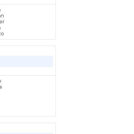
a
an
er
a
co
o
a