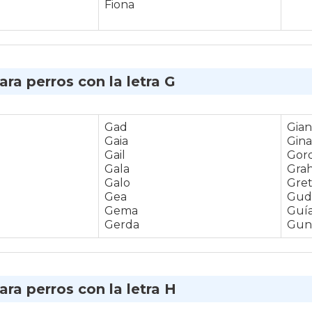
Fiona
ra perros con la letra G
Gad
Gian
Gaia
Gina
Gail
Gor
Gala
Gra
Galo
Gret
Gea
Gud
Gema
Guí
Gerda
Gun
ra perros con la letra H