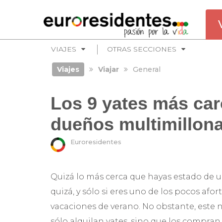
VIAJES
OTRAS SECCIONES
Viajes
Viajar
General
Los 9 yates más ca
dueños multimillona
Euroresidentes
Quizá lo más cerca que hayas estado de un 
quizá, y sólo si eres uno de los pocos afo
vacaciones de verano. No obstante, este n
sólo alquilan yates, sino que los compran