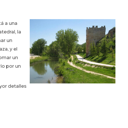
tá a una
tedral, la
ar un
za, y el
omar un
io por un
yor detalles