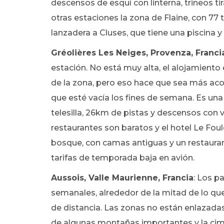
descensos de esquí con linterna, trineos ti
otras estaciones la zona de Flaine, con 77 t
lanzadera a Cluses, que tiene una piscina y
Gréolières Les Neiges, Provenza, Franci
estación. No está muy alta, el alojamiento 
de la zona, pero eso hace que sea más ac
que esté vacía los fines de semana. Es una
telesilla, 26km de pistas y descensos con 
restaurantes son baratos y el hotel Le F
bosque, con camas antiguas y un restauran
tarifas de temporada baja en avión.
Aussois, Valle Maurienne, Francia
: Los p
semanales, alrededor de la mitad de lo que
de distancia. Las zonas no están enlazada
de algunas montañas importantes y la cima