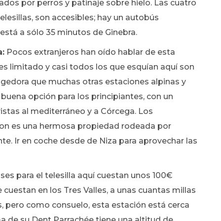
rados por perros y patinaje sobre hielo. Las cuatro
elesillas, son accesibles; hay un autobús
 está a sólo 35 minutos de Ginebra.
a:
Pocos extranjeros han oído hablar de esta
es limitado y casi todos los que esquían aquí son
ogedora que muchas otras estaciones alpinas y
 buena opción para los principiantes, con un
vistas al mediterráneo y a Córcega. Los
oulon es una hermosa propiedad rodeada por
te. Ir en coche desde de Niza para aprovechar las
ases para el telesilla aquí cuestan unos 100€
 cuestan en los Tres Valles, a unas cuantas millas
s, pero como consuelo, esta estación está cerca
 de su Dent Parrachée tiene una altitud de