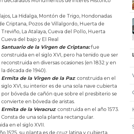
ron declarados Monumentos de interés Histórico
illajos, La Hidalga, Montón de Trigo, Hondonadas
a. de Criptana, Pozos de Villalgordo, Huerta de
Treviño, La Atalaya, Cueva
del Pollo, Huerta
Cueva del bajo y El Real
Santuario de la Virgen de Criptana:
fue
construida en el siglo XVI, pero ha tenido que ser
reconstruida en diversas ocasiones (en 1832 y en
la década de 1940).
Ermita de la Virgen de la Paz
: construida en el
siglo XVI, su interior es de una sola nave cubierta
por bóveda de cañón que sobre el presbiterio se
convierte en bóveda de aristas.
Ermita de la Veracruz
: construida en el año 1573.
Consta de una sola planta rectangular.
ida en el siglo XVII.
ño 1575, su planta es de cruz latina y cubierta.