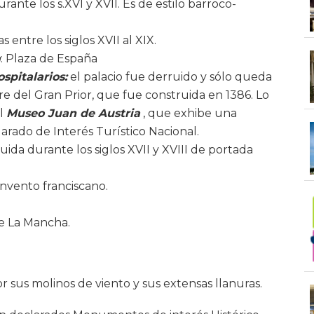
urante los s.XVI y XVII. Es de estilo barroco-
s entre los siglos XVII al XIX.
a
: Plaza de España
spitalarios:
el palacio fue derruido y sólo queda
re del Gran Prior, que fue construida en 1386. Lo
el
Museo Juan de Austria
, que exhibe una
rado de Interés Turístico Nacional.
ruida durante los siglos XVII y XVIII de portada
onvento franciscano.
 de La Mancha.
r sus molinos de viento y sus extensas llanuras.