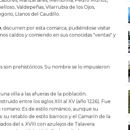
 Labores, Manzanares, Membrilla, Pedro Muñoz,
lloso, Valdepeñas, Vilarrubia de los Ojos,
gorio, Llanos del Caudillo.
e
, discurren por esta comarca, pudiéndose visitar
os caldos y comiendo en sus conocidas "ventas" y
s son prehistóricos. Su nombre se lo impusieron
una villa a las afueras de la población.
nstruido entre los siglos XIII al XV (año 1226). Fue
o romano. Es de estilo románico, aunque su
: su retablo de estilo barroco y el Camarín de la
ados del s. XVIII con azulejos de Talavera.