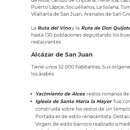
de Alba, Campo de Criptana, Herencia, Las
Puerto Lápice, Socuéllanos, La Solana, Tome
Vilaltarta de San Juan, Arenales de San Gre
La
Ruta del Vino
y la
Ruta de Don Quijot
hasta 130 poblaciones degustando los buen
restaurantes.
Alcázar de San Juan
Tiene unos 32.000 habitantes. Sus orígene
los árabes.
Yacimiento de Alces
: restos romanos de 
Iglesia de Santa María la Mayor
: fue co
construida sobre los restos de un templ
Portada es de estilo renacentista. Destaca
Virgen, de estilo barroco realizado a medi