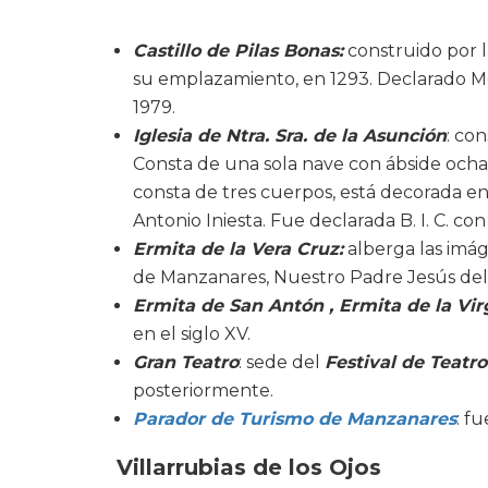
Castillo de Pilas Bonas:
construido por l
su emplazamiento, en 1293. Declarado Mo
1979.
Iglesia de Ntra. Sra. de la Asunción
: con
Consta de una sola nave con ábside ochav
consta de tres cuerpos, está decorada en 
Antonio Iniesta. Fue declarada B. I. C. c
Ermita de la Vera Cruz:
alberga las imág
de Manzanares, Nuestro Padre Jesús del
Ermita de San Antón , Ermita de la Vir
en el siglo XV.
Gran Teatro
: sede del
Festival de Teatro
posteriormente.
Parador de Turismo de Manzanares
: f
Villarrubias de los Ojos