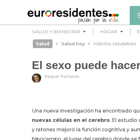
SALUD Y BIENESTAR
HOGAR
E
Salud
Salud hoy
Hábitos saludables
El sexo puede hacer
Raquel Pomares
Una nueva investigación ha encontrado q
nuevas células en el cerebro
.
El estudio 
y ratones mejoró la función cognitiva y a
hipocampo, el lugar del cerebro donde se 