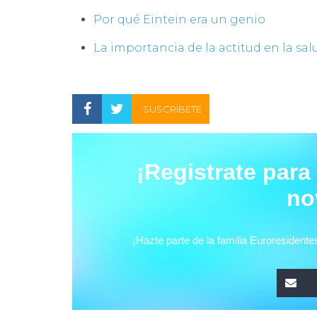
Por qué Eintein era un genio
La importancia de la actitud en la sal
SUSCRÍBETE