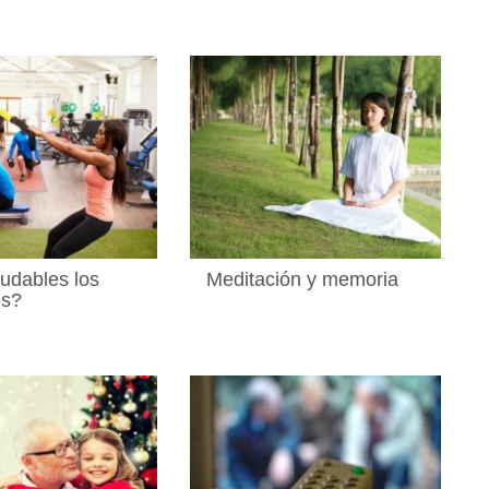
udables los
Meditación y memoria
os?