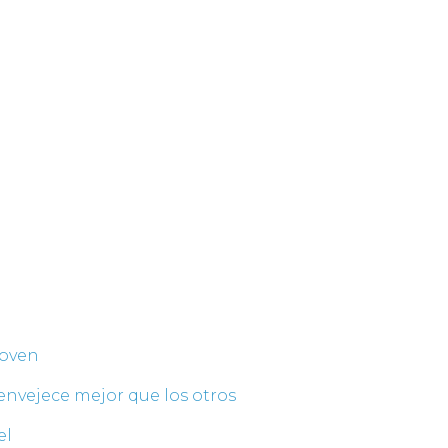
joven
 envejece mejor que los otros
el