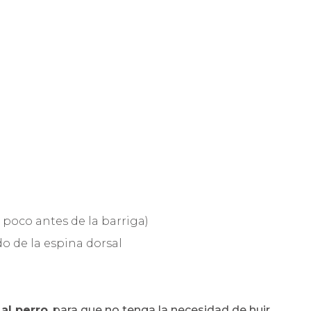
 poco antes de la barriga)
do de la espina dorsal
al perro
, para que no tenga la necesidad de huir,