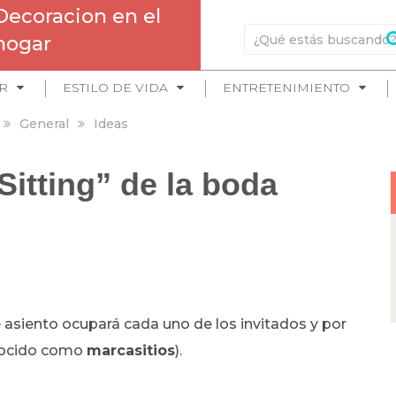
Decoracion en el
hogar
R
ESTILO DE VIDA
ENTRETENIMIENTO
General
Ideas
Sitting” de la boda
 asiento ocupará cada uno de los invitados y por
onocido como
marcasitios
).