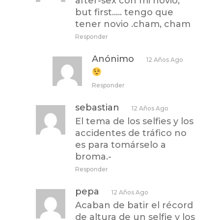
after-sex con mi novio,
but first….. tengo que
tener novio .cham, cham
Responder
Anónimo
12 Años Ago
Responder
sebastian
12 Años Ago
El tema de los selfies y los
accidentes de tráfico no
es para tomárselo a
broma.-
Responder
pepa
12 Años Ago
Acaban de batir el récord
de altura de un selfie y los