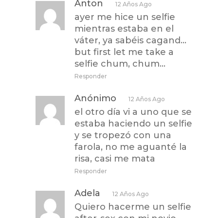
Anton
12 Años Ago
ayer me hice un selfie
mientras estaba en el
váter, ya sabéis cagand…
but first let me take a
selfie chum, chum…
Responder
Anónimo
12 Años Ago
el otro día vi a uno que se
estaba haciendo un selfie
y se tropezó con una
farola, no me aguanté la
risa, casi me mata
Responder
Adela
12 Años Ago
Quiero hacerme un selfie