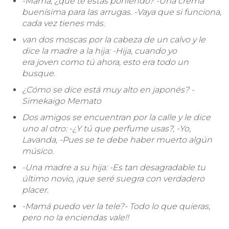
-Mamá, ¿qué te estás poniendo? -Una crema
buenísima para las arrugas. -Vaya que si funciona,
cada vez tienes más.
van dos moscas por la cabeza de un calvo y le
dice la madre a la hija: -Hija, cuando yo
era joven como tú ahora, esto era todo un
busque.
¿Cómo se dice está muy alto en japonés? -
Simekaigo Memato
Dos amigos se encuentran por la calle y le dice
uno al otro: -¿Y tú que perfume usas?, -Yo,
Lavanda, -Pues se te debe haber muerto algún
músico.
-Una madre a su hija: -Es tan desagradable tu
último novio, ¡que seré suegra con verdadero
placer.
-Mamá puedo ver la tele?- Todo lo que quieras,
pero no la enciendas vale!!