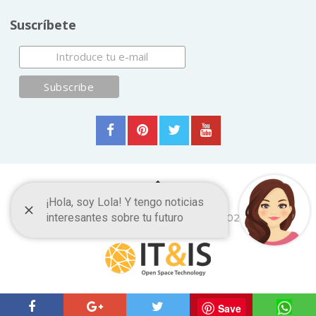
Suscríbete
Blog Mis chistes
Copyright © 2026.
ItyIs Siglo XXI
|
Euroresidentes
|
Principios generales
Save
(usuarios y equipo)
|
Aviso legal
| España