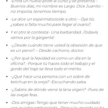
-Entra un nuevo profe al curso y se presenta: -
Buenos días, mi nombre es Largo. Dice Juanito: -
no importa, tenemos tiempo.
-Le dice un espermatozoide a otro: – Oye tío,
¿sabes si falta mucho para llegar al ovario?.
Y el otro le contesta:- Una barbaridad. ¡Todavía
vamos por la garganta!.
-¿Desde cuándo tiene usted la obsesión de que
es un perro?. – Desde cachorro, doctor.
-¿Por qué la Navidad es como un día en la
oficina?. -Porque tú haces todo el trabajo y el
gordo del traje se lleva todo el mérito.
-¿Qué hace una persona con un sobre de
ketchup en la oreja? -Escuchando salsa.
-¿Sabéis de dónde viene la lana virgen? -Pues de
las ovejas feas.
-Dos amigas:-Tengo que tener mucho cuidado
con quedar embarazada,-¡Pero si tu marido se ha