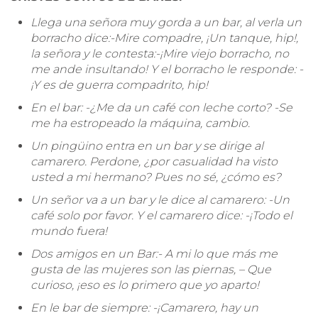
Llega una señora muy gorda a un bar, al verla un
borracho dice:-Mire compadre, ¡Un tanque, hip!,
la señora y le contesta:-¡Mire viejo borracho, no
me ande insultando! Y el borracho le responde: -
¡Y es de guerra compadrito, hip!
En el bar: -¿Me da un café con leche corto? -Se
me ha estropeado la máquina, cambio.
Un pingüino entra en un bar y se dirige al
camarero. Perdone, ¿por casualidad ha visto
usted a mi hermano? Pues no sé, ¿cómo es?
Un señor va a un bar y le dice al camarero: -Un
café solo por favor. Y el camarero dice: -¡Todo el
mundo fuera!
Dos amigos en un Bar:- A mi lo que más me
gusta de las mujeres son las piernas, – Que
curioso, ¡eso es lo primero que yo aparto!
En le bar de siempre: -¡Camarero, hay un