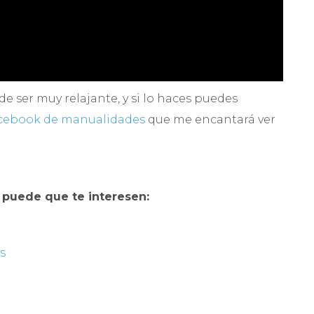
de ser muy relajante, y si lo haces puedes
cebook de manualidades
que me encantará ver
puede que te interesen:
s