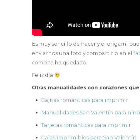
Es muy sencillo de hacer y el origami pue
enviarnos una foto y compartirlo en el
fa
como te ha quedado.
Feliz día
Otras manualidades con corazones que 
Cajitas románticas para imprimir
Manualidades San Valentín para niño
Tarjetas románticas para imprimir
Cajas imprimibles para San Valentín