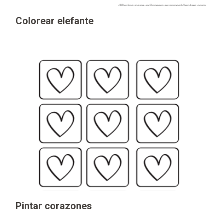
Colorear elefante
Pintar corazones