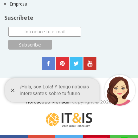
Empresa
Suscríbete
Horóscopo Mensual
Copyright © 2026.
ItyIs Siglo XXI
|
Euroresidentes
|
Principios generales