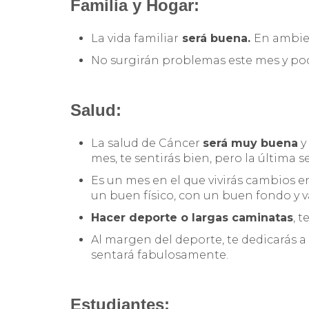
Familia y Hogar:
La vida familiar
será buena.
En ambien
No surgirán problemas este mes y podr
Salud:
La salud de Cáncer
será muy buena
y
mes, te sentirás bien, pero la última 
Es un mes en el que vivirás cambios en
un buen físico, con un buen fondo y va
Hacer deporte o largas caminatas
, 
Al margen del deporte, te dedicarás a h
sentará fabulosamente.
Estudiantes: