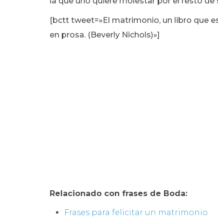
la que uno quiere molestar por el resto de 
[bctt tweet=»El matrimonio, un libro que es
en prosa. (Beverly Nichols)»]
Relacionado con frases de Boda:
Frases para felicitar un matrimonio