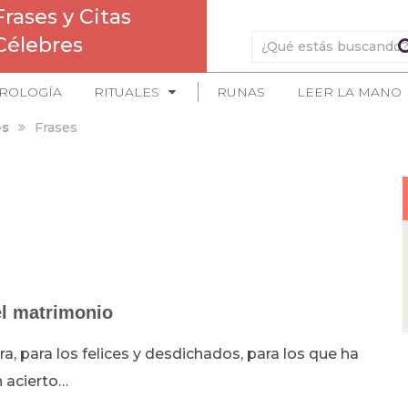
Frases y Citas
Célebres
ROLOGÍA
RITUALES
RUNAS
LEER LA MANO
es
Frases
el matrimonio
ra, para los felices y desdichados, para los que ha
n acierto…