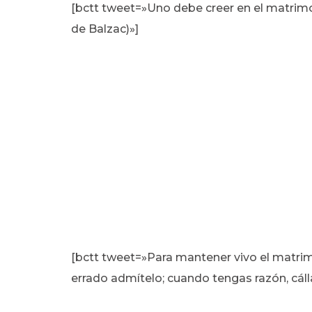
[bctt tweet=»Uno debe creer en el matrim
de Balzac)»]
[bctt tweet=»Para mantener vivo el matri
errado admítelo; cuando tengas razón, cál