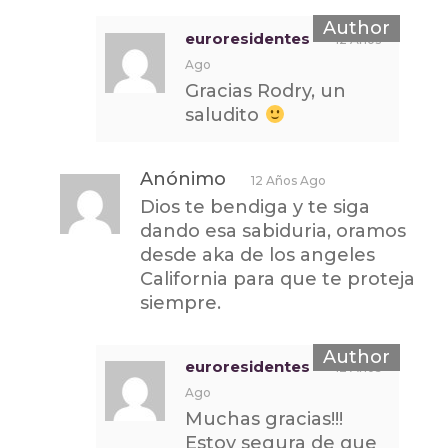
euroresidentes
12 Años
Ago
Gracias Rodry, un
saludito
Anónimo
12 Años Ago
Dios te bendiga y te siga
dando esa sabiduria, oramos
desde aka de los angeles
California para que te proteja
siempre.
euroresidentes
12 Años
Ago
Muchas gracias!!!
Estoy segura de que