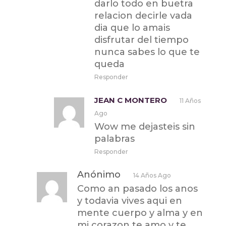
darlo todo en buetra
relacion decirle vada
dia que lo amais
disfrutar del tiempo
nunca sabes lo que te
queda
Responder
JEAN C MONTERO
11 Años
Ago
Wow me dejasteis sin
palabras
Responder
Anónimo
14 Años Ago
Como an pasado los anos
y todavia vives aqui en
mente cuerpo y alma y en
mi corazon te amo y te