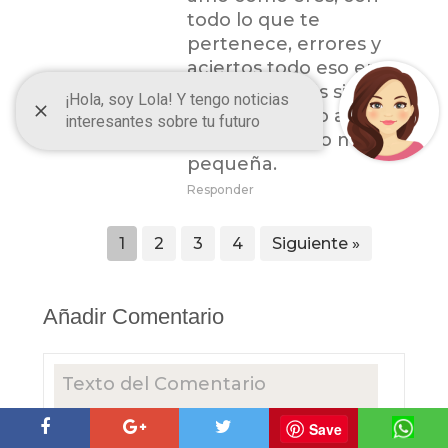
todo lo que te
pertenece, errores y
aciertos todo eso eres
tú y lo seguirás siendo
porque te amo así y así
seguirás siendo mi
pequeña.
Responder
1
2
3
4
Siguiente »
Añadir Comentario
Save