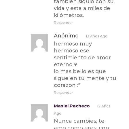
también siguió con su
vida y esta a miles de
kilómetros.
Responder
Anónimo
13 Años Ago
hermoso muy
hermoso ese
sentimiento de amor
eterno ♥
lo mas bello es que
sigue en tu mente y tu
corazon :*
Responder
Masiel Pacheco
12 Años
Ago
Nunca cambies, te
amo como eres, con