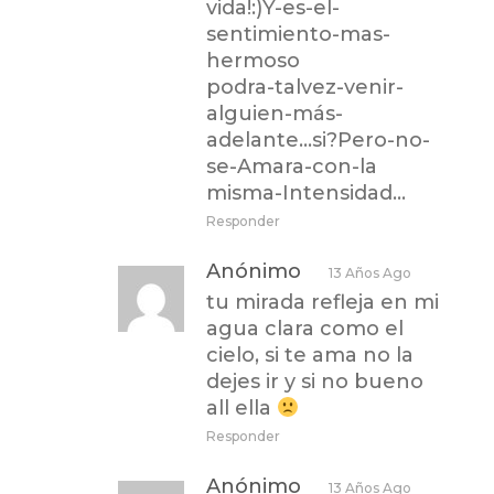
vida!:)Y-es-el-
sentimiento-mas-
hermoso
podra-talvez-venir-
alguien-más-
adelante…si?Pero-no-
se-Amara-con-la
misma-Intensidad…
Responder
Anónimo
13 Años Ago
tu mirada refleja en mi
agua clara como el
cielo, si te ama no la
dejes ir y si no bueno
all ella
Responder
Anónimo
13 Años Ago