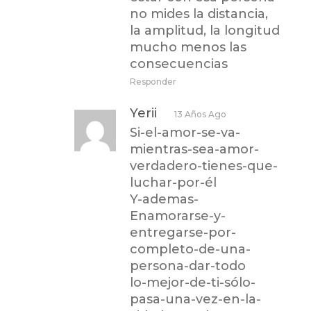
no mides la distancia,
la amplitud, la longitud
mucho menos las
consecuencias
Responder
Yerii
13 Años Ago
Si-el-amor-se-va-
mientras-sea-amor-
verdadero-tienes-que-
luchar-por-él
Y-ademas-
Enamorarse-y-
entregarse-por-
completo-de-una-
persona-dar-todo
lo-mejor-de-ti-sólo-
pasa-una-vez-en-la-