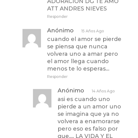
ADORACIÓN DG TE AMO
ATT ANDRES NIEVES
Responder
Anónimo
15 Años Ago
cuando el amor se pierde
se piensa que nunca
volvera uno a amar pero
el amor llega cuando
menos te lo esperas…
Responder
Anónimo
14 Años Ago
asi es cuando uno
pierde a un amor uno
se imagina que ya no
volvera a enamorarse
pero eso es falso por
que…. LA VIDA Y EL