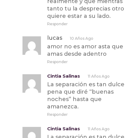
realmente y que mientras
tanto tu la desprecias otro
quiere estar a su lado.
Responder
lucas
10 Años Ago
amor no es amor asta que
amas desde adentro
Responder
Cintia Salinas
11 Años Ago
La separación es tan dulce
pena que diré “buenas
noches” hasta que
amanezca.
Responder
Cintia Salinas
11 Años Ago
La separación es tan dulce