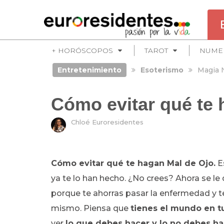
+ HORÓSCOPOS
TAROT
NUME
Entretenimiento
Esoterismo
Magia 
Cómo evitar qué te 
Chloé Euroresidentes
Cómo evitar qué te hagan Mal de Ojo.
E
ya te lo han hecho. ¿No crees? Ahora se le
porque te ahorras pasar la enfermedad y te
mismo. Piensa que
tienes el mundo en 
ver
lo que debes hacer y lo no debes ha