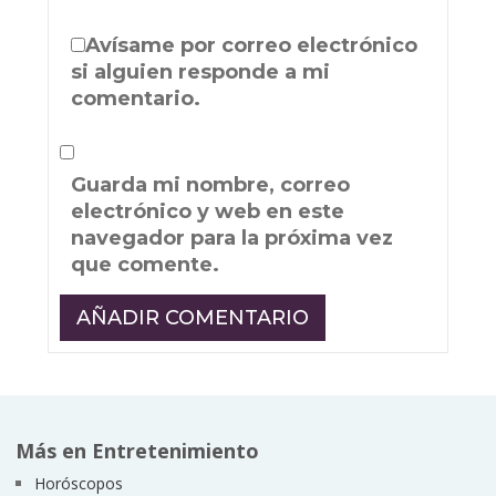
Avísame por correo electrónico
si alguien responde a mi
comentario.
Guarda mi nombre, correo
electrónico y web en este
navegador para la próxima vez
que comente.
Más en Entretenimiento
Horóscopos