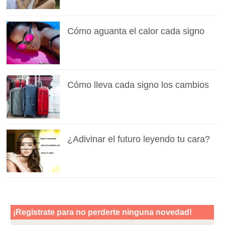
Cómo aguanta el calor cada signo
Cómo lleva cada signo los cambios
¿Adivinar el futuro leyendo tu cara?