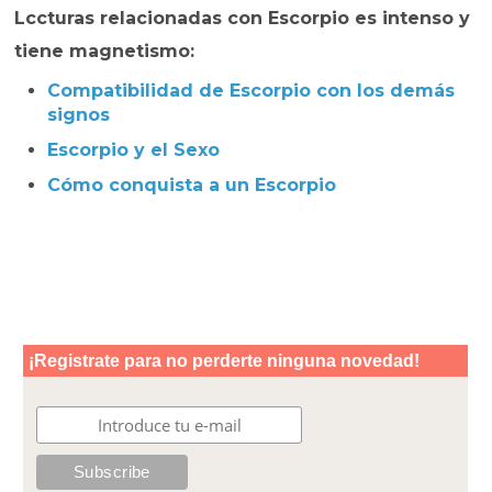
Lccturas relacionadas con Escorpio es intenso y
tiene magnetismo:
Compatibilidad de Escorpio con los demás
signos
Escorpio y el Sexo
Cómo conquista a un Escorpio