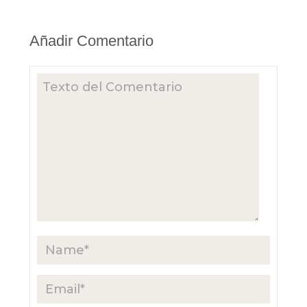
Añadir Comentario