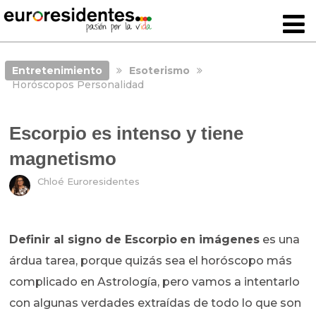
Entretenimiento
Esoterismo
Horóscopos Personalidad
Escorpio es intenso y tiene
magnetismo
Chloé Euroresidentes
Definir al signo de Escorpio
en imágenes
es una
árdua tarea, porque quizás sea el horóscopo más
complicado en Astrología, pero vamos a intentarlo
con algunas verdades extraídas de todo lo que son