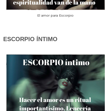
El amor para Escorpio
ESCORPIO ÍNTIMO