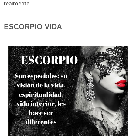
realmente:
ESCORPIO VIDA