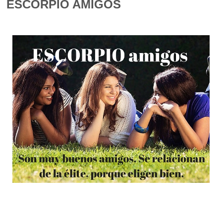
ESCORPIO AMIGOS