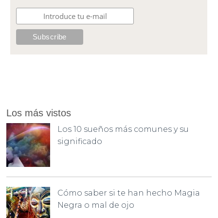
Los más vistos
Los 10 sueños más comunes y su
significado
Cómo saber si te han hecho Magia
Negra o mal de ojo