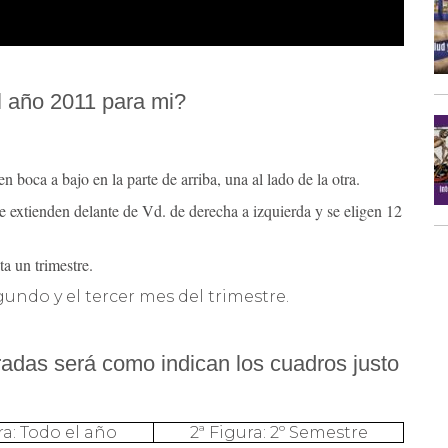
l año 2011 para mi?
en boca a bajo en la parte de arriba, una al lado de la otra.
se extienden delante de Vd. de derecha a izquierda y se eligen 12
a un trimestre.
gundo y el tercer mes del trimestre.
iradas será como indican los cuadros justo
ra: Todo el año
2ª Figura: 2º Semestre