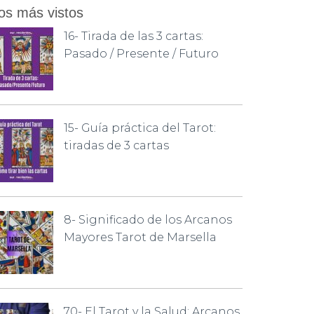
os más vistos
16- Tirada de las 3 cartas:
Pasado / Presente / Futuro
15- Guía práctica del Tarot:
tiradas de 3 cartas
8- Significado de los Arcanos
Mayores Tarot de Marsella
70- El Tarot y la Salud: Arcanos