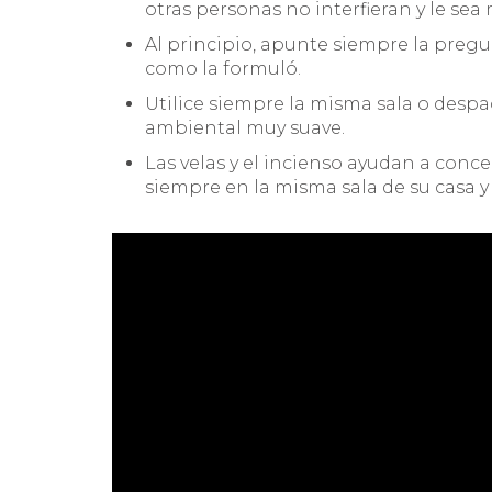
otras personas no interfieran y le sea
Al principio, apunte siempre la preg
como la formuló.
Utilice siempre la misma sala o despac
ambiental muy suave.
Las velas y el incienso ayudan a conce
siempre en la misma sala de su casa y e