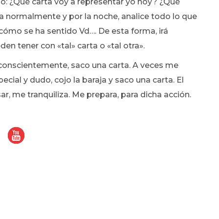
endo: ¿Qué carta voy a representar yo hoy? ¿Qué
ía normalmente y por la noche, analice todo lo que
 cómo se ha sentido Vd…. De esta forma, irá
en tener con «tal» carta o «tal otra».
nconscientemente, saco una carta. A veces me
ecial y dudo, cojo la baraja y saco una carta. El
ar, me tranquiliza. Me prepara, para dicha acción.