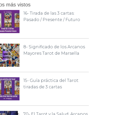
os más vistos
16- Tirada de las 3 cartas:
Pasado / Presente / Futuro
8- Significado de los Arcanos
Mayores Tarot de Marsella
15- Guía práctica del Tarot:
tiradas de 3 cartas
70- El Tarot y la Salud: Arcanos