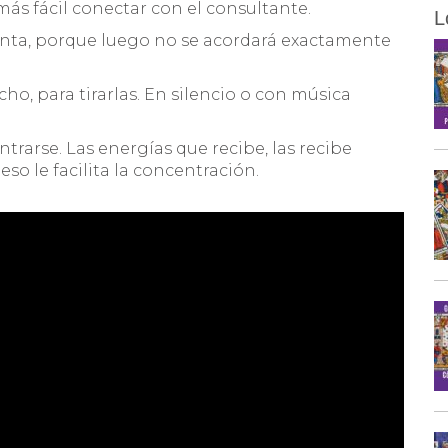
 más fácil conectar con el consultante.
L
unta, porque luego no se acordará exactamente
ho, para tirarlas. En silencio o con música
ntrarse. Las energías que recibe, las recibe
so le facilita la concentración.