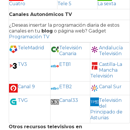
Cuatro
Tele 5
La sexta
Canales Autonómicos TV
¿Deseas insertar la programación diaria de estos
canales en tu
blog
o página web? Gadget
Programación TV
TeleMadrid
Televisión
Andalucía
Canaria
Televisión
TV3
ETB1
Castilla-La
Mancha
Televisión
Canal 9
ETB2
Canal Sur
TVG
Canal33
Televisión
del
Principado de
Asturias
Otros recursos televisivos en