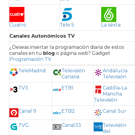
Cuatro
Tele 5
La sexta
Canales Autonómicos TV
¿Deseas insertar la programación diaria de estos
canales en tu
blog
o página web? Gadget
Programación TV
TeleMadrid
Televisión
Andalucía
Canaria
Televisión
TV3
ETB1
Castilla-La
Mancha
Televisión
Canal 9
ETB2
Canal Sur
TVG
Canal33
Televisión
del