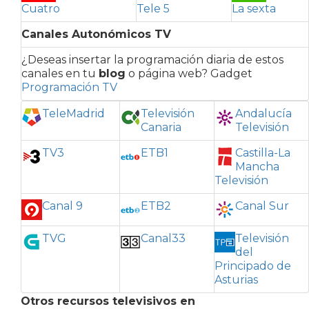
Cuatro
Tele 5
La sexta
Canales Autonómicos TV
¿Deseas insertar la programación diaria de estos
canales en tu
blog
o página web? Gadget
Programación TV
TeleMadrid
Televisión
Andalucía
Canaria
Televisión
TV3
ETB1
Castilla-La
Mancha
Televisión
Canal 9
ETB2
Canal Sur
TVG
Canal33
Televisión
del
Principado de
Asturias
Otros recursos televisivos en