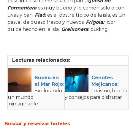
pescado o se come sola con pan);
Queso de
Formentera
es muy bueno y lo comen sólo o con
uvas y pan;
Flaó
: es el postre típico de la isla, es un
pastel de queso fresco y huevos;
Frígola:
licor
dulce hecho en la isla;
Greixonera
: puding.
Lecturas relacionados:
Buceo en
Cenotes
el Mar Rojo
:
Mejicanos:
Explorando
turismo, buceo
un mundo
y consejos para disfrutar
inimaginable
Buscar y reservar hoteles