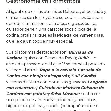
Gastronomía en Formentera
Al igual que en las otras islas Baleares, el pescado y
el marisco son los reyes de su cocina. Los cocinan
de todas las maneras: a la brasa o guisados. Los
guisados tienen una característica típica de la
cocina catalana, que es la
Picada de Almendras
,
que le da un toque muy especial.
Sus platos más destacados son:
Burriada de
Ratjada
(guiso con Picada de Raya);
Bullit
: un
arroz de pescado, en el que 1º se come el pescado
y luego el arroz;
Rape a la cazuela
;
Cazuela de
Bonito con hinojo y alcaparrás; Bull d'Anfòs
:
vísceras de Mero con hortalizas guisadas;
Langosta
con calamares; Guisado de Marisco; Guisado de
Cordero con patatas; Salsa Mosona:
hecha con
una picada de almendras, piñones y avellanas,
hígados de gallina y canela (acompaña carne o