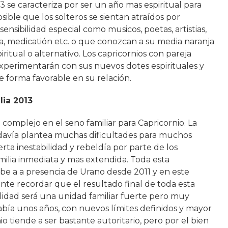
3 se caracteriza por ser un año mas espiritual para
osible que los solteros se sientan atraídos por
ensibilidad especial como musicos, poetas, artistias,
a, medicatión etc. o que conozcan a su media naranja
ritual o alternativo. Los capricornios con pareja
xperimentarán con sus nuevos dotes espirituales y
e forma favorable en su relación.
lia 2013
complejo en el seno familiar para Capricornio. La
odavía plantea muchas dificultades para muchos
erta inestabilidad y rebeldía por parte de los
milia inmediata y mas extendida. Toda esta
ebe a a presencia de Urano desde 2011 y en este
nte recordar que el resultado final de toda esta
ilidad será una unidad familiar fuerte pero muy
había unos años, con nuevos límites definidos y mayor
io tiende a ser bastante autoritario, pero por el bien