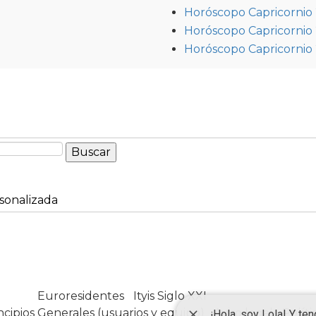
Horóscopo Capricornio
Horóscopo Capricornio
Horóscopo Capricornio
sonalizada
Euroresidentes
|
Ityis Siglo XXI
España, Spain
ncipios Generales (usuarios y equipo)
|
Aviso legal
|
Políti