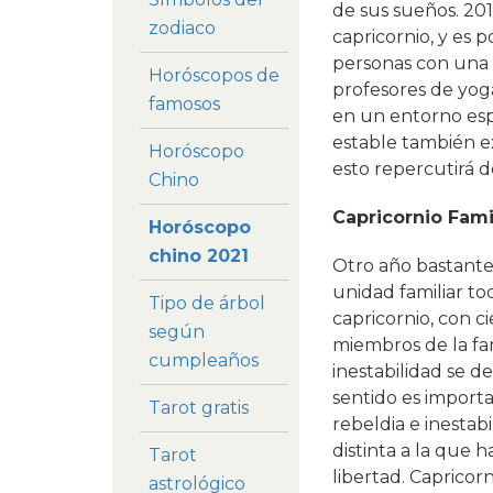
de sus sueños. 201
zodiaco
capricornio, y es p
personas con una s
Horóscopos de
profesores de yog
famosos
en un entorno espi
estable también e
Horóscopo
esto repercutirá d
Chino
Capricornio Fami
Horóscopo
chino 2021
Otro año bastante 
unidad familiar t
Tipo de árbol
capricornio, con ci
según
miembros de la fa
cumpleaños
inestabilidad se d
sentido es importa
Tarot gratis
rebeldia e inestab
distinta a la que 
Tarot
libertad. Capricorn
astrológico