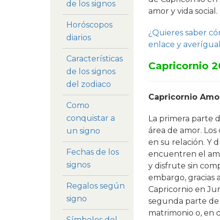
de los signos
amor y vida social.
Horóscopos
¿Quieres saber cóm
diarios
enlace y averígual
Características
Capricornio 2
de los signos
del zodiaco
Capricornio Amo
Como
conquistar a
La primera parte d
área de amor. Los 
un signo
en su relación. Y 
Fechas de los
encuentren el amo
signos
y disfrute sin com
embargo, gracias a
Regalos según
Capricornio en Jun
signo
segunda parte de 2
matrimonio o, en c
Símbolos del