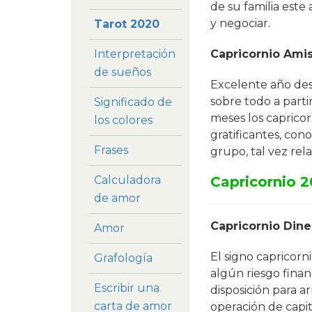
de su familia est
y negociar.
Tarot 2020
Capricornio Ami
Interpretación
de sueños
Excelente año desd
sobre todo a parti
Significado de
meses los capricor
los colores
gratificantes, con
Frases
grupo, tal vez rel
Capricornio 2
Calculadora
de amor
Capricornio Dine
Amor
El signo capricor
Grafología
algún riesgo fina
Escribir una
disposición para ar
carta de amor
operación de capi