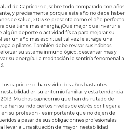
salud de Capricornio, sobre todo comparado con años
tante, y precisamente porque este año no debe haber
ones de salud, 2013 se presenta como el año perfecto
ra que tiene mas energía, ¡Qué mejor que invertirla
de algún deporte o actividad física para mejorar su
l ser un año mas espiritual tal vez le atraiga una
yoga o pilates. También debe revisar sus hábitos
reforzar su sistema inmunológico, descansar mas y
ar su energía. La meditación le sentiría fenomenal a
3.
:
Los capricornio han vivido dos años bastantes
a inestabilidad en su entornio familiar y esta tendencia
n 2013. Muchos capricornio que han disfrutado de
te han sufrido ciertos niveles de estrés por llegar a
 en su profesión - es importante que no dejen de
ueridos a pesar de sus obligacionnes profesionales,
 llevar a una situación de mayor inestabilidad