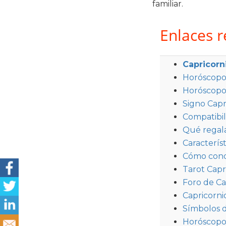
familiar.
Enlaces 
Capricorn
Horóscopo 
Horóscopo
Signo Capr
Compatibil
Qué regala
Característ
Cómo conqu
Tarot Capr
Foro de Ca
Capricornio
Símbolos d
Horóscopo 