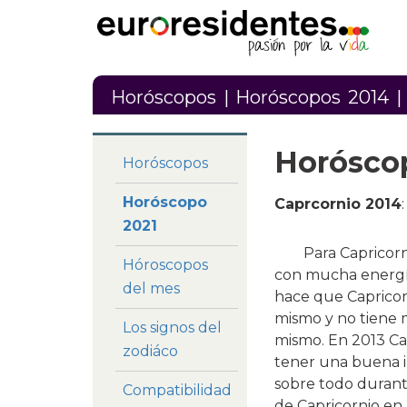
Horóscopos
|
Horóscopos 2014
|
Horósc
Horóscopos
Horóscopo
Caprcornio 2014
:
2021
Para Capricorn
Hóroscopos
con mucha energía
del mes
hace que Capricor
mismo y no tiene m
Los signos del
mismo. En 2013 Cap
zodiáco
tener una buena i
sobre todo durante
Compatibilidad
de Capricornio en 