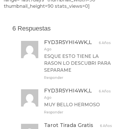
thumbnail_height=90 stats_views=0]
6 Respuestas
FYD3R5YHI4WK,L
6 Años
Ago
ESQUE ESTO TIENE LA
RASON LO DESCUBRI PARA
SEPARAME
Responder
FYD3R5YHI4WK,L
6 Años
Ago
MUY BELLO HERMOSO
Responder
Tarot Tirada Gratis
6 Años