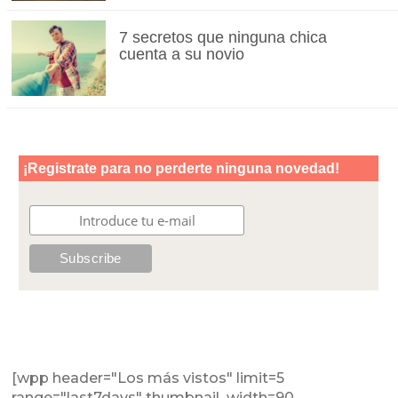
7 secretos que ninguna chica
cuenta a su novio
[wpp header="Los más vistos" limit=5
range="last7days" thumbnail_width=90