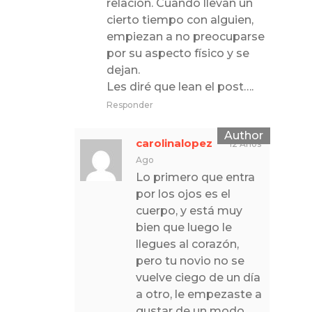
relación. Cuando llevan un
cierto tiempo con alguien,
empiezan a no preocuparse
por su aspecto físico y se
dejan.
Les diré que lean el post….
Responder
carolinalopez
12 Años
Ago
Lo primero que entra
por los ojos es el
cuerpo, y está muy
bien que luego le
llegues al corazón,
pero tu novio no se
vuelve ciego de un día
a otro, le empezaste a
gustar de un modo,