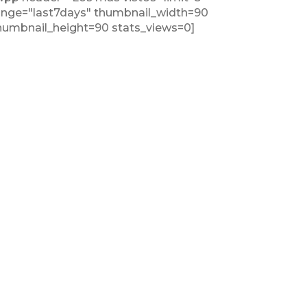
ange="last7days" thumbnail_width=90
humbnail_height=90 stats_views=0]