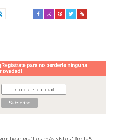
wpp header="Los más vistos" limit=5