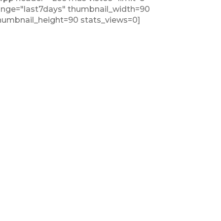
ange="last7days" thumbnail_width=90
humbnail_height=90 stats_views=0]