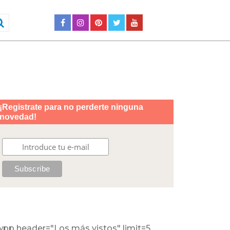
wpp header="Los más vistos" limit=5