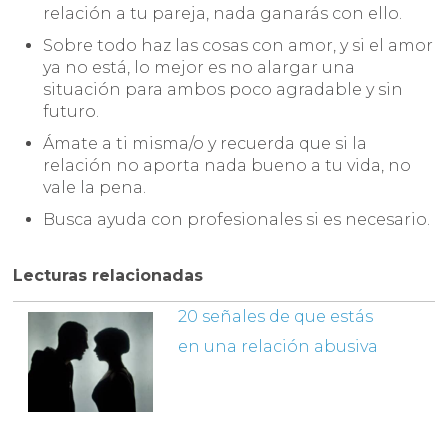
relación a tu pareja, nada ganarás con ello.
Sobre todo haz las cosas con amor, y si el amor
ya no está, lo mejor es no alargar una
situación para ambos poco agradable y sin
futuro.
Ámate a ti misma/o y recuerda que si la
relación no aporta nada bueno a tu vida, no
vale la pena.
Busca ayuda con profesionales si es necesario.
Lecturas relacionadas
20 señales de que estás
en una relación abusiva