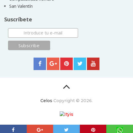
San Valentín
Suscríbete
Celos
Copyright © 2026.
ItyIs Siglo XXI
|
Euroresidentes
|
Principios generales