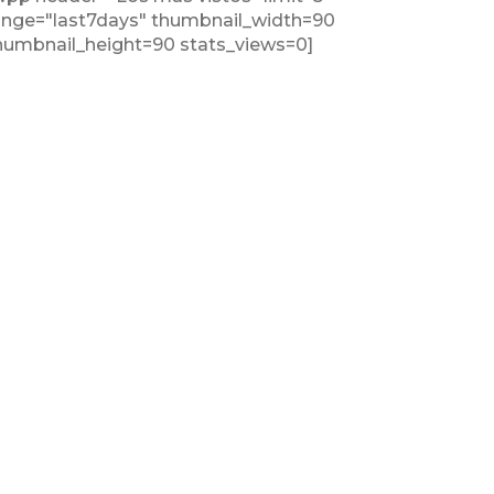
ange="last7days" thumbnail_width=90
humbnail_height=90 stats_views=0]