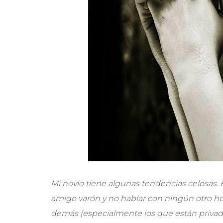
Mi novio tiene algunas tendencias celosas. E
amigo varón y no hablar con ningún otro hom
demás (especialmente los que están privados