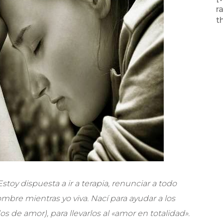
r
t
stoy dispuesta a ir a terapia, renunciar a todo
bre mientras yo viva. Nací para ayudar a los
 de amor), para llevarlos al «amor en totalidad».