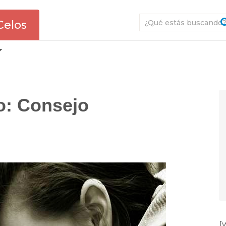
Celos
o: Consejo
[