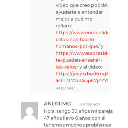
vídeo que creo podrán
ayudarte a entender
mejor a qué me
refiero:
https://www.euroresidentes.co
celos-nos-hacen-
humanos-por-que/
y
https://www.euroresidentes.c
te-pueden-ensenar-
los-celos/
y el vídeo:
https://youtu.be/KmgBdZmlK
list=PL72uVxapk7jZZY5Qu9c
Responder
ANONIMO
10 Años Ago
Hola, tengo 32 años mi pareja
47 años llevo 6 años con él
tenemos muchos problemas