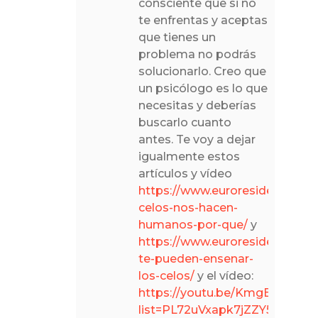
consciente que si no
te enfrentas y aceptas
que tienes un
problema no podrás
solucionarlo. Creo que
un psicólogo es lo que
necesitas y deberías
buscarlo cuanto
antes. Te voy a dejar
igualmente estos
artículos y vídeo
https://www.euroresidentes.co
celos-nos-hacen-
humanos-por-que/
y
https://www.euroresidentes.c
te-pueden-ensenar-
los-celos/
y el vídeo:
https://youtu.be/KmgBdZmlK
list=PL72uVxapk7jZZY5Qu9c