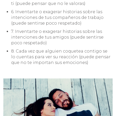
ti (puede pensar que no le valoras)
6. Inventarte o exagerar historias sobre las
intenciones de tus compañeros de trabajo
(puede sentirse poco respetado)
7. Inventarte o exagerar historias sobre las
intenciones de tus amigos (puede sentirse
poco respetado)
8. Cada vez que alguien coquetea contigo se
lo cuentas para ver su reacción (puede pensar
que no te importan sus emociones)