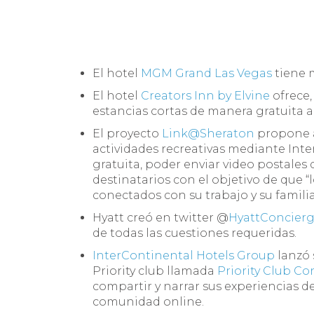
El hotel
MGM Grand Las Vegas
tiene 
El hotel
Creators Inn by Elvine
ofrece,
estancias cortas de manera gratuita a
El proyecto
Link@Sheraton
propone a
actividades recreativas mediante Int
gratuita, poder enviar video postales 
destinatarios con el objetivo de que “l
conectados con su trabajo y su familia
Hyatt creó en twitter @
HyattConcier
de todas las cuestiones requeridas.
InterContinental Hotels Group
lanzó 
Priority club llamada
Priority Club C
compartir y narrar sus experiencias de
comunidad online.