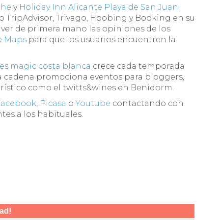
che
y
Holiday Inn Alicante Playa de San Juan
 TripAdvisor, Trivago, Hoobing y Booking en su
 ver de primera mano las opiniones de los
e Maps
para que los usuarios encuentren la
es magic costa blanca
crece cada temporada
la cadena promociona eventos para bloggers,
Turístico como el twitts&wines en Benidorm.
Facebook
,
Picasa
o
Youtube
contactando con
tes a los habituales.