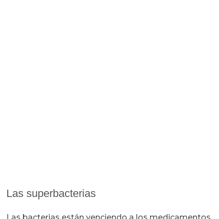
Las superbacterias
Las bacterias están venciendo a los medicamentos