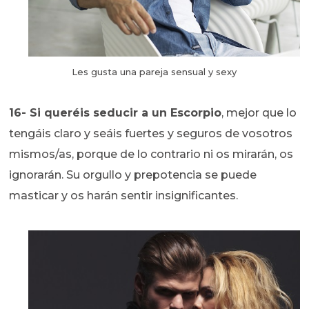
Les gusta una pareja sensual y sexy
16- Si queréis seducir a un Escorpio
, mejor que lo
tengáis claro y seáis fuertes y seguros de vosotros
mismos/as, porque de lo contrario ni os mirarán, os
ignorarán. Su orgullo y prepotencia se puede
masticar y os harán sentir insignificantes.