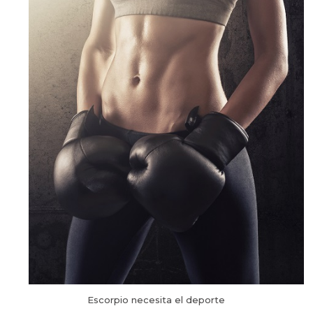
Escorpio necesita el deporte