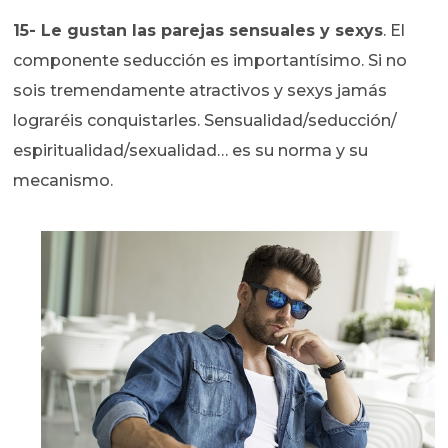
15- Le gustan las parejas sensuales y sexys
. El
componente seducción es importantísimo. Si no
sois tremendamente atractivos y sexys jamás
lograréis conquistarles. Sensualidad/seducción/
espiritualidad/sexualidad… es su norma y su
mecanismo.