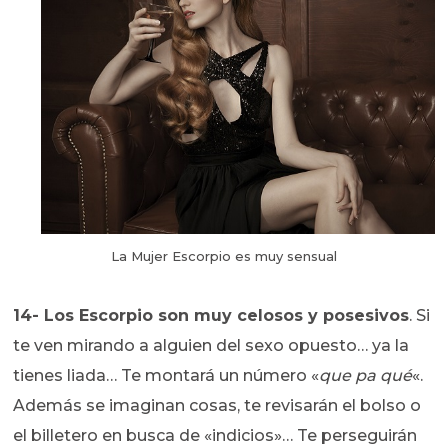
La Mujer Escorpio es muy sensual
14- Los Escorpio son muy celosos y posesivos
. Si
te ven mirando a alguien del sexo opuesto… ya la
tienes liada… Te montará un número «
que pa qué
«.
Además se imaginan cosas, te revisarán el bolso o
el billetero en busca de «indicios»… Te perseguirán