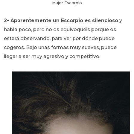
Mujer Escorpio
2- Aparentemente un Escorpio es silencioso
y
habla poco, pero no os equivoquéis porque os
estará observando, para ver por dónde puede
cogeros. Bajo unas formas muy suaves, puede
llegar a ser muy agresivo y competitivo.