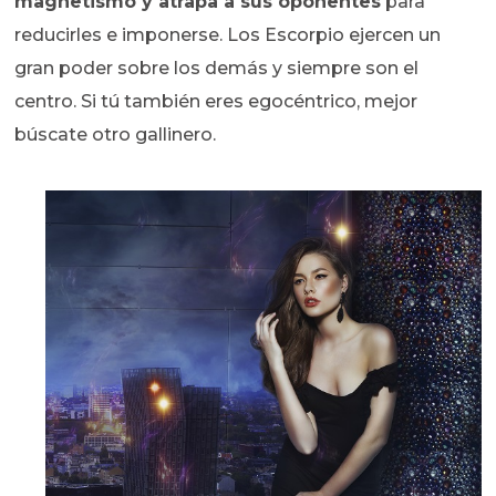
magnetismo y atrapa a sus oponentes
para
reducirles e imponerse. Los Escorpio ejercen un
gran poder sobre los demás y siempre son el
centro. Si tú también eres egocéntrico, mejor
búscate otro gallinero.