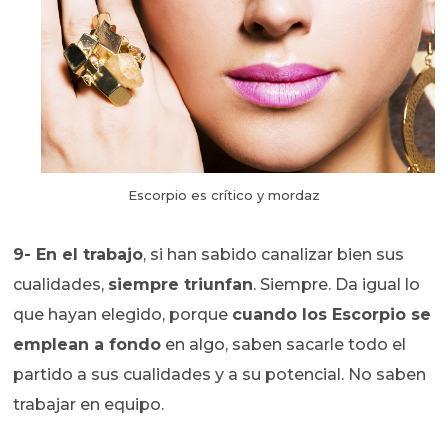
Escorpio es crítico y mordaz
9- En el trabajo
, si han sabido canalizar bien sus
cualidades,
siempre triunfan
. Siempre. Da igual lo
que hayan elegido, porque
cuando los Escorpio se
emplean a fondo
en algo, saben sacarle todo el
partido a sus cualidades y a su potencial. No saben
trabajar en equipo.