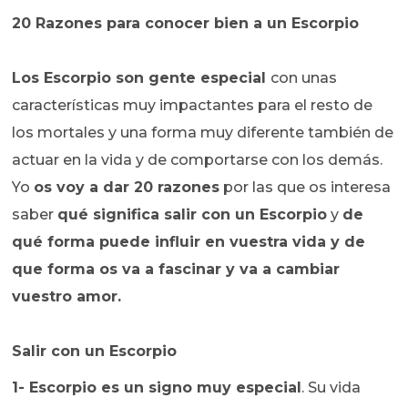
20 Razones para conocer bien a un Escorpio
Los Escorpio son gente especial
con unas
características muy impactantes para el resto de
los mortales y una forma muy diferente también de
actuar en la vida y de comportarse con los demás.
Yo
os voy a dar 20 razones
por las que os interesa
saber
qué significa salir con un Escorpio
y
de
qué forma puede influir en vuestra vida y de
que forma os va a fascinar y va a cambiar
vuestro amor.
Salir con un Escorpio
1- Escorpio es un signo muy especial
. Su vida