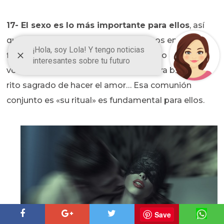
17- El sexo es lo más importante para ellos
, así
que mejor que no pongáis reparos y os empleéis a
fondo, de lo contrario acabará cortando con
vosotros, aunque de entrada todo fuera bien. Ese
rito sagrado de hacer el amor… Esa comunión
conjunto es «su ritual» es fundamental para ellos.
Save