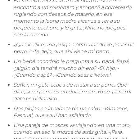
En la selva del África un cachorro de león se
encontró a un misionero y empezó a corretearlo
rugiendo con deseos de matarlo, en ese
momento la leona madre alcanza a ver a su
pequeño cachorro y le grita: ¡Niño no juegues
con la comida!
¿Qué le dice una pulga a otra cuando ve pasar un
perro ? -Te dejo, que ahí viene mi perro.
Un bebé cocodrilo le pregunta a su papá: Papá,
¿algún día tendré mucho dinero? -Sí, hijo. -
¿Cuándo papá? ,-¡Cuando seas billetera!
Señor, mi gato acaba de matar a su perro. Qué
dice, si mi perro es un doberman. Yo sé, pero mi
gato es hidráulico.
Dos piojos en la cabeza de un calvo: -Vámonos,
Pascual, que aquí han asfaltado.
Una pareja de moscas va viajando en una moto,
cuando en eso la mosca de atrás grita: -¡Para,
para! ¡Se me ha metido un mosquito en el ojo!