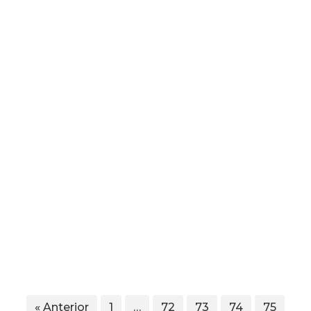
« Anterior
1
…
72
73
74
75