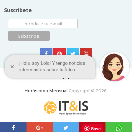
Suscríbete
Horóscopo Mensual
Copyright © 2026.
ItyIs Siglo XXI
|
Euroresidentes
|
Principios generales
Save
(usuarios y equipo)
|
Aviso legal
| España