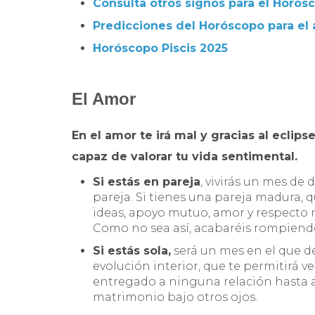
Consulta otros signos para el Horó
Predicciones del Horóscopo para el
Horóscopo Piscis 2025
El Amor
En el amor te irá mal y gracias al eclips
capaz de valorar tu vida sentimental.
Si estás en pareja
, vivirás un mes de
pareja. Si tienes una pareja madura, 
ideas, apoyo mutuo, amor y respecto m
Como no sea así, acabaréis rompiend
Si estás sola,
será un mes en el que de
evolución interior, que te permitirá v
entregado a ninguna relación hasta aho
matrimonio bajo otros ojos.