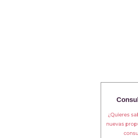
Consul
¿Quieres sa
nuevas propu
consu