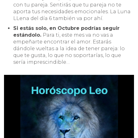
con tu pareja. Sentirás que tu pareja no te
aporta tus necesidades emocionales. La Luna
LLena del día 6 también va por ahí.
Si estás solo, en Octubre podrías seguir
estándolo.
Para ti, este mes va no vas a
empeñarte encontrar el amor. Estarás
dándole vueltas a la idea de tener pareja: lo
que te gusta, lo que no soportarías, lo que
sería imprescindible…