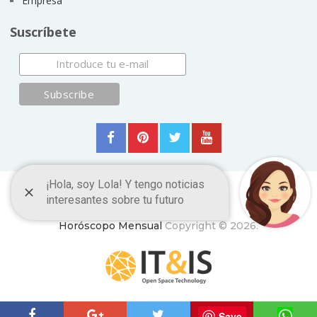
Empresa
Suscríbete
Horóscopo Mensual
Copyright © 2026.
ItyIs Siglo XXI
|
Euroresidentes
|
Principios generales
Save