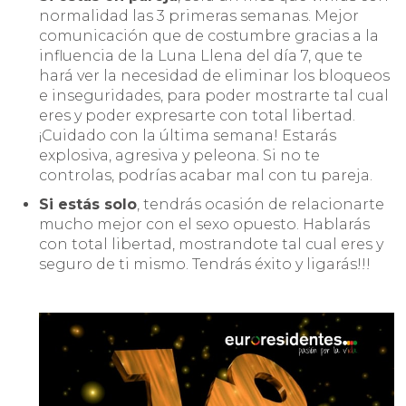
normalidad las 3 primeras semanas. Mejor
comunicación que de costumbre gracias a la
influencia de la Luna Llena del día 7, que te
hará ver la necesidad de eliminar los bloqueos
e inseguridades, para poder mostrarte tal cual
eres y poder expresarte con total libertad.
¡Cuidado con la última semana! Estarás
explosiva, agresiva y peleona. Si no te
controlas, podrías acabar mal con tu pareja.
Si estás solo
, tendrás ocasión de relacionarte
mucho mejor con el sexo opuesto. Hablarás
con total libertad, mostrandote tal cual eres y
seguro de ti mismo. Tendrás éxito y ligarás!!!