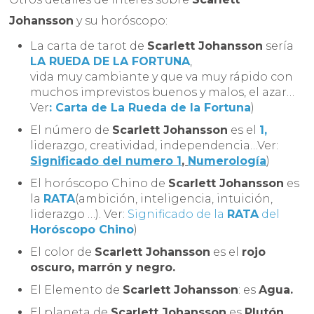
Johansson
y su horóscopo:
La carta de tarot de
Scarlett Johansson
sería
LA RUEDA DE LA FORTUNA
,
vida muy cambiante y que va muy rápido con
muchos imprevistos buenos y malos, el azar…
Ver
: Carta de La Rueda de la Fortuna
)
El número de
Scarlett Johansson
es el
1,
liderazgo, creatividad, independencia…Ver:
Significado del numero 1
,
Numerología
)
El horóscopo Chino de
Scarlett Johansson
es
la
RATA
(ambición, inteligencia, intuición,
liderazgo …). Ver:
Significado de la
RATA
del
Horóscopo Chino
)
El color de
Scarlett Johansson
es el
rojo
oscuro, marrón y negro.
El Elemento de
Scarlett Johansson
: es
Agua.
El planeta de
Scarlett Johansson
es
Plutón.