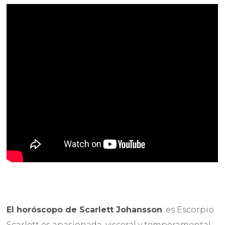
El horóscopo de
Scarlett Johansson
: es Escorpio.
Scarlett es apasionada, visceral y temperamental.